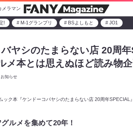
カメラマン
定!
# M-1グランプリ
# BSよしもと
# JO1
バヤシのたまらない店 20周年SP
グルメ本とは思えぬほど読み物企
お知らせ
ムック本『ケンドーコバヤシのたまらない店 20周年SPECIA
”グルメを集めて20年！