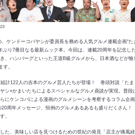
23
の、ケンドーコバヤシが委員長を務める人気グルメ連載企画“た
年ぶり7冊目なる最新ムック本。今回は、連載20周年を記念し
き、ハンバーグといった王道B級グルメから、日本酒などが愉
ます。
7組計122人の吉本のグルメ芸人たちが登場！ 巻頭対談「たま
ヤシ×かまいたちによるスペシャルなグルメ鼎談が実現。普段
らにケンコバによる漫画のグルメシーンを考察するコラム企画
の20周年メッセージ、恒例のグルメあるあるも盛りだくさん！
す。
した、美味しい店を見つけるための世紀の発見「店主が痛風経