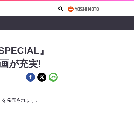
Search Form
Search
ECIAL』
画が充実!
L』を発売されます。