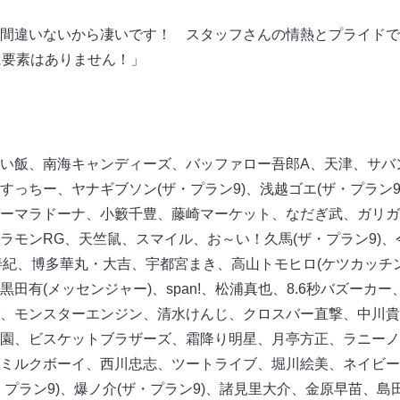
間違いないから凄いです！ スタッフさんの情熱とプライドで
に要素はありません！」
い飯、南海キャンディーズ、バッファロー吾郎A、天津、サバ
すっちー、ヤナギブソン(ザ・プラン9)、浅越ゴエ(ザ・プラン
ーマラドーナ、小籔千豊、藤崎マーケット、なだぎ武、ガリガ
ラモンRG、天竺鼠、スマイル、お～い！久馬(ザ・プラン9)
善紀、博多華丸・大吉、宇都宮まき、高山トモヒロ(ケツカッチ
田有(メッセンジャー)、span!、松浦真也、8.6秒バズーカ
、モンスターエンジン、清水けんじ、クロスバー直撃、中川貴
園、ビスケットブラザーズ、霜降り明星、月亭方正、ラニーノ
ミルクボーイ、西川忠志、ツートライブ、堀川絵美、ネイビー
・プラン9)、爆ノ介(ザ・プラン9)、諸見里大介、金原早苗、