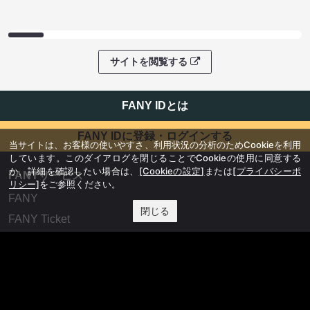
サイトを閲覧する
FANY IDとは
FANY IDに登録・ログインする
当サイトは、お客様の使いやすさ、利用状況の分析のためCookieを利用
しています。このダイアログを閉じることでCookieの使用に同意する
か、詳細を確認したい場合は、
[Cookieの設定]
または
[プライバシーポ
FANYサービス
リシー]
をご参照ください。
FANY
閉じる
FANY Ticket
FANY Online Ticket
FANY Channel
FANY Crowdfunding
FANY Mall