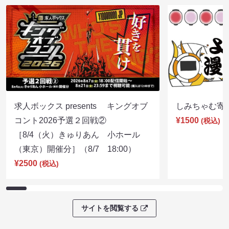
求人ボックス presents キングオブ
しみちゃむ寄席（
コント2026予選２回戦②
¥1500
(税込)
［8/4（火）きゅりあん 小ホール
（東京）開催分］（8/7 18:00）
¥2500
(税込)
サイトを閲覧する