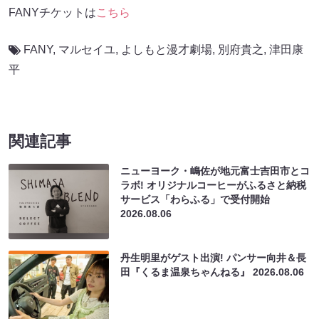
FANYチケットは
こちら
FANY
,
マルセイユ
,
よしもと漫才劇場
,
別府貴之
,
津田康
平
関連記事
ニューヨーク・嶋佐が地元富士吉田市とコ
ラボ! オリジナルコーヒーがふるさと納税
サービス「わらふる」で受付開始
2026.08.06
丹生明里がゲスト出演! パンサー向井＆長
田『くるま温泉ちゃんねる』
2026.08.06