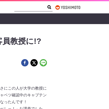
Search Form
Search
員教授に!?
さにこの人が大学の教授に
ャベツ確認中のキャプテン
になったんです！
べしっ！」な講義でした