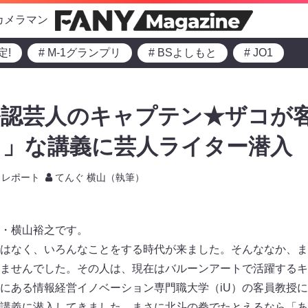
カメラマン
定!
# M-1グランプリ
# BSよしもと
# JO1
公認芸人のキャプテン★ザコが客
！」な講義に芸人ライター潜入
レポート
てんぐ 横山（執筆）
・横山裕之です。
はなく、いろんなことをする時代が来ました。そんななか、ま
ませんでした。その人は、現在はバルーンアートで活躍するキ
にある情報経営イノベーション専門職大学（iU）の客員教授
講義に潜入してきました。まさに北斗の拳でたとえるなら「あ