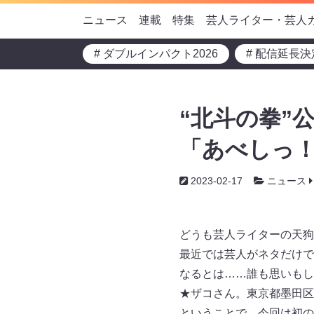
ニュース
連載
特集
芸人ライター・芸人
# ダブルインパクト2026
# 配信延長決
“北斗の拳”
「あべしっ
2023-02-17
ニュース
どうも芸人ライターの天狗
最近では芸人がネタだけで
なるとは……誰も思いもし
★ザコさん。東京都墨田区
ということで、今回は初の