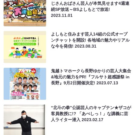
じさんおばさん芸人が本気見せます4週連
続SP放送～BSよしもとで放送!
2023.11.01
よしもと住みます芸⼈14組の公式オープ
ンチャットを開設! 各地域の魅⼒やリアル
な今を発信!
2023.08.31
鬼越トマホークら長野ゆかりの芸人大集合
&地元の魅力をPR!『フルサト超感謝祭 in
長野』9月2日開催決定!
2023.07.13
“北斗の拳”公認芸人のキャプテン★ザコが
客員教授に!? 「あべしっ！」な講義に芸
人ライター潜入
2023.02.17