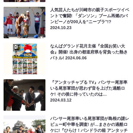
人気芸人たちが川崎市の親子スポーツイベ
ントで奮闘! 「ダンソン」ブーム再燃のバ
ンビーノが200人を“ニーブラ”!?
2024.10.23
なんばグランド花月主催『全国お笑い大
会』開催! 出身の都道府県を背負った熱き
バトル!
2024.06.06
『アンタッチャブる TV』パンサー尾形率
いる尾形軍団が思わず音を上げた過酷ロ
ケ! その後に待っていたのは…
2024.03.12
パンサー尾形率いる尾形軍団が島根の謎レ
ビュー町中華を調査! が…まさかの過酷ロ
ケに!『ひらけ！パンドラの箱 アンタッチ