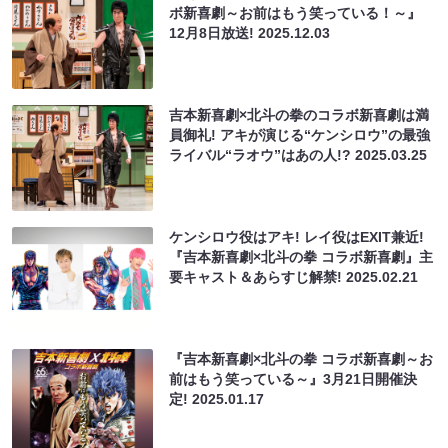
ボ新喜劇～お前はもう笑っている！～』
12月8日放送!
2025.12.03
吉本新喜劇×北斗の拳のコラボ新喜劇は満
員御礼! アキが演じる“ケンシロウ”の最強
ライバル“ラオウ”はあの人!?
2025.03.25
ケンシロウ役はアキ! レイ役はEXIT兼近!
『吉本新喜劇×北斗の拳 コラボ新喜劇』主
要キャスト＆あらすじ解禁!
2025.02.21
『吉本新喜劇×北斗の拳 コラボ新喜劇～お
前はもう笑っている～』3月21日開催決
定!
2025.01.17