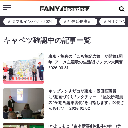
Menu
# ダブルインパクト2026
# 配信延長決定!
# M-1グラ
キャベツ確認中の記事一覧
東京・亀有の「こち亀記念館」が開館1周
年! アニメ主題歌の生熱唱でファン大興奮
2026.03.31
キャプテン★ザコが東京・墨田区職員
に“動画づくり”レクチャー! 「区役所職員
の“全動画編集者化”を目指します。区長さ
んもぜひ」
2026.01.02
BSよしもと『吉本新喜劇×北斗の拳 コラ