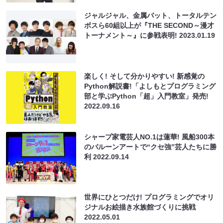
ジャルジャル、金属バット、トータルテン
ボスら60組以上が『THE SECOND～漫才
トーナメント～』に参戦表明!
2023.01.19
楽しく! そして分かりやすい! 新感覚の
Python解説書!「よしもとプログラミング
部と学ぶPython「超」入門教室」発売!
2022.09.16
シャープ家電芸人NO.1は蓮華! 風船300本
のバルーンアートで“クセ強”芸人たちに勝
利
2022.09.14
世界にひとつだけ! プログラミングでオリ
ジナルお絵描き水族館づくりに挑戦
2022.05.01