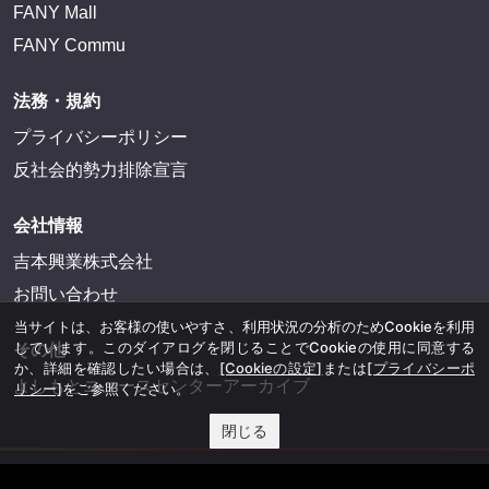
FANY Mall
FANY Commu
法務・規約
プライバシーポリシー
反社会的勢力排除宣言
会社情報
吉本興業株式会社
お問い合わせ
当サイトは、お客様の使いやすさ、利用状況の分析のためCookieを利用
しています。このダイアログを閉じることでCookieの使用に同意する
その他
か、詳細を確認したい場合は、
[Cookieの設定]
または
[プライバシーポ
よしもとニュースセンターアーカイブ
リシー]
をご参照ください。
閉じる
©YOSHIMOTO KOGYO, All Rights Reserved.