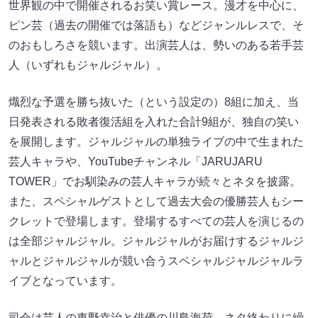
世界観の中で開催されるお笑い賞レース。漫才を中心に、
ピン芸（過去の開催では落語も）などジャンルレスで、そ
のおもしろさを競います。出演芸人は、勢いのある若手芸
人（いずれもジャルジャル）。
熾烈な予選を勝ち抜いた（という設定の）8組に加え、当
日発表される敗者復活組を入れた合計9組が、独自の笑い
を展開します。ジャルジャルの単独ライブの中で生まれた
芸人キャラや、YouTubeチャンネル「JARUJARU
TOWER」でお馴染みの芸人キャラが続々とネタを披露。
また、スペシャルゲストとして過去大会の優勝芸人もシー
クレットで登場します。登場するすべての芸人を演じるの
は全部ジャルジャル。ジャルジャルがお届けするジャルジ
ャルとジャルジャルが競い合うスペシャルジャルジャルラ
イブとなっています。
司会は芸人の東野幸治と俳優の川島海荷。ネタ終わりに繰