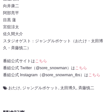
向井康二
阿部亮平
目黒 蓮
宮舘涼太
佐久間大介
スタジオゲスト：ジャングルポケット（おたけ・太田博
久・斉藤慎二）
番組公式サイトは
こちら
番組公式 Twitter（@sore_snowman）は
こちら
番組公式 Instagram（@sore_snowman_tbs）は
こちら
おたけ
,
ジャングルポケット
,
太田博久
,
斉藤慎二