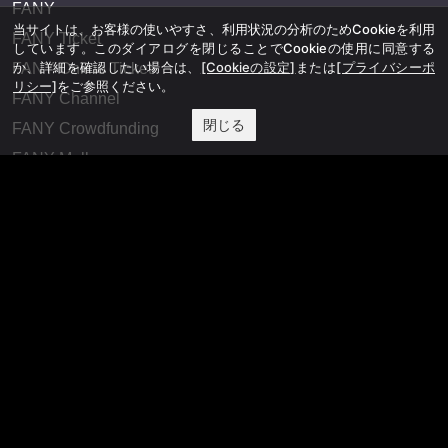
FANY
当サイトは、お客様の使いやすさ、利用状況の分析のためCookieを利用
FANY Ticket
しています。このダイアログを閉じることでCookieの使用に同意する
か、詳細を確認したい場合は、
[Cookieの設定]
または
[プライバシーポ
FANY Online Ticket
リシー]
をご参照ください。
FANY Channel
閉じる
FANY Crowdfunding
FANY Mall
FANY Commu
法務・規約
プライバシーポリシー
反社会的勢力排除宣言
会社情報
吉本興業株式会社
お問い合わせ