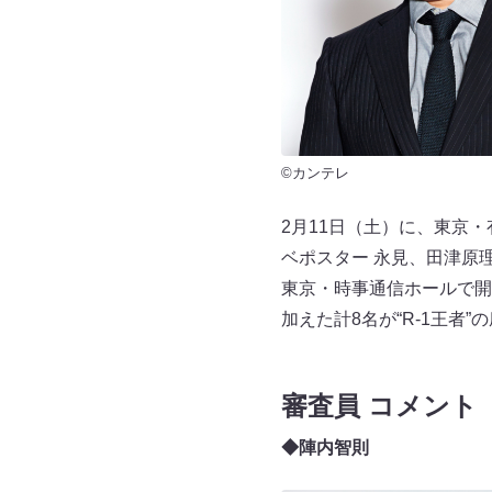
©カンテレ
2月11日（土）に、東京
ベポスター 永見、田津原理
東京・時事通信ホールで開
加えた計8名が“R-1王者
審査員 コメント
◆陣内智則