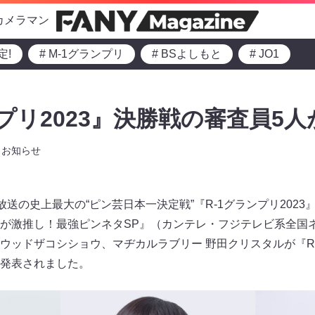
カメラマン
定!
# M-1グランプリ
# BSよしもと
# JO1
プリ2023』決勝戦の審査員5人
お知らせ
生放送の史上最大の“ピン芸日本一決定戦”『R-1グランプリ2023』。
が激推し！最強ピンネタSP』（カンテレ・フジテレビ系全国
ウッドザコシショウ、マヂカルラブリー 野田クリスタルが『R-1
発表されました。