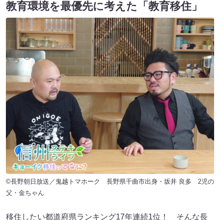
教育環境を最優先に考えた「教育移住」
©長野朝日放送／鬼越トマホーク 長野県千曲市出身・坂井 良多 2児の
父・金ちゃん
移住したい都道府県ランキング17年連続1位！ そんな長