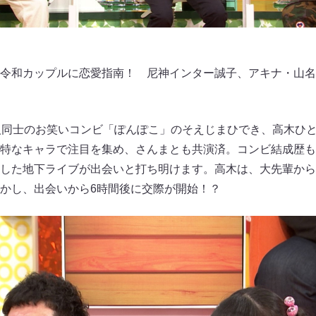
令和カップルに恋愛指南！ 尼神インター誠子、アキナ・山名
人同士のお笑いコンビ「ぽんぽこ」のそえじまひでき、高木ひ
特なキャラで注目を集め、さんまとも共演済。コンビ結成歴も
した地下ライブが出会いと打ち明けます。高木は、大先輩から
明かし、出会いから6時間後に交際が開始！？