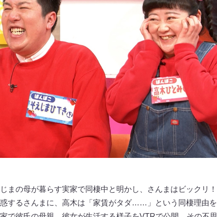
じまの母が暮らす実家で同棲中と明かし、さんまはビックリ！
惑するさんまに、高木は「家賃がタダ……」という同棲理由を
家で彼氏の母親、彼女が生活する様子をVTRで公開。その不思