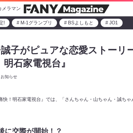
カメラマン
定!
# M-1グランプリ
# BSよしもと
# JO1
ー誠子がピュアな恋愛ストーリ
！明石家電視台』
お知らせ
～の『痛快！明石家電視台』では、「さんちゃん・山ちゃん・誠ち
後に交際が開始！？