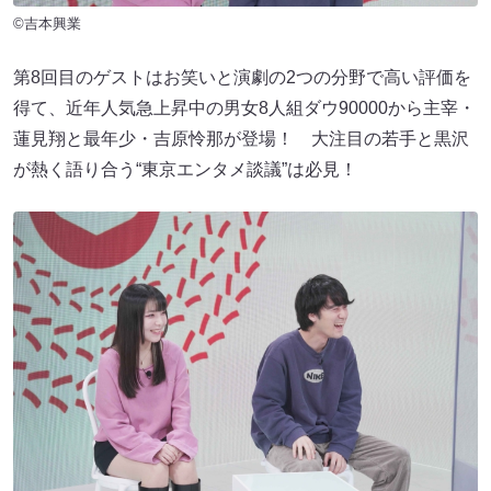
©吉本興業
第8回目のゲストはお笑いと演劇の2つの分野で高い評価を
得て、近年人気急上昇中の男女8人組ダウ90000から主宰・
蓮見翔と最年少・吉原怜那が登場！ 大注目の若手と黒沢
が熱く語り合う“東京エンタメ談議”は必見！