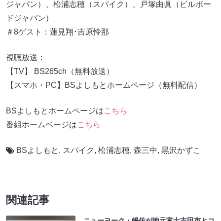
ジャパン）、松浦志穂（スパイク）、戸塚由眞（ビルボー
ドジャパン）
＃8ゲスト：蓮見翔･吉原怜那
視聴放送：
【TV】 BS265ch（無料放送）
【スマホ・PC】BSよしもとホームページ（無料配信）
BSよしもとホームページは
こちら
番組ホームページは
こちら
BSよしもと
,
スパイク
,
松浦志穂
,
森三中
,
黒沢かずこ
関連記事
ニューヨーク・嶋佐が地元富士吉田市とコ