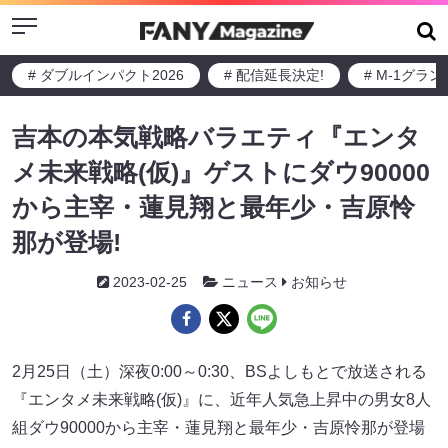
Menu
# ダブルインパクト2026
# 配信延長決定!
# M-1グラ
吉本の本気戦略バラエティ『エンタ
メ未来戦略(仮)』ゲストにダウ90000
から主宰・蓮見翔と最年少・吉原怜
那が登場!
2023-02-25
ニュース
お知らせ
2月25日（土）深夜0:00～0:30、BSよしもとで放送される
『エンタメ未来戦略(仮)』に、近年人気急上昇中の男女8人
組ダウ90000から主宰・蓮見翔と最年少・吉原怜那が登場