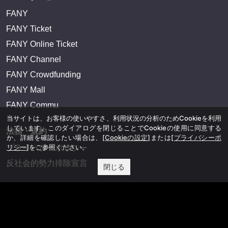
FANY
FANY Ticket
FANY Online Ticket
FANY Channel
FANY Crowdfunding
FANY Mall
FANY Commu
当サイトは、お客様の使いやすさ、利用状況の分析のためCookieを利用
しています。このダイアログを閉じることでCookieの使用に同意する
法務・規約
か、詳細を確認したい場合は、
[Cookieの設定]
または
[プライバシーポ
リシー]
をご参照ください。
プライバシーポリシー
反社会的勢力排除宣言
閉じる
会社情報
吉本興業株式会社
お問い合わせ