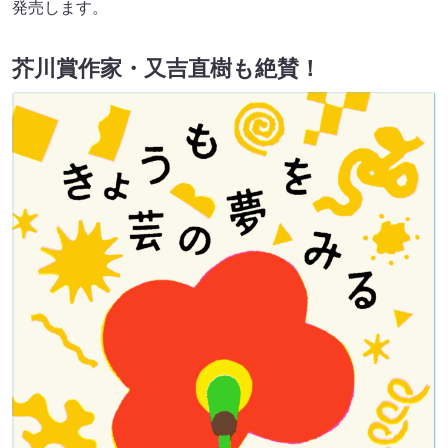
発売します。
芥川賞作家・⼜吉直樹も絶賛！