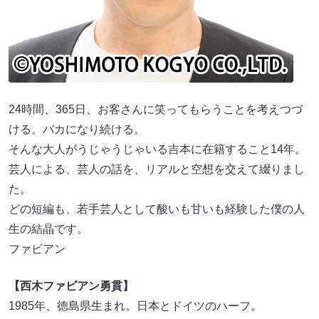
24時間、365⽇、お客さんに笑ってもらうことを考えつづ
ける。バカになり続ける。
そんな⼤⼈がうじゃうじゃいる吉本に在籍すること14年。
芸⼈による、芸⼈の話を、リアルと空想を交えて綴りまし
た。
どの短編も、若⼿芸⼈として酸いも⽢いも経験した僕の⼈
⽣の結晶です。
ファビアン
【⻄⽊ファビアン勇貫】
1985年、徳島県⽣まれ。⽇本とドイツのハーフ。