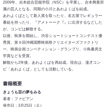
2009年、吉本総合芸能学院（NSC）を卒業し、吉本興業所
属の芸⼈となる。同期の⼩川とあわよくばを結成。
あわよくばとして新⼈賞を取ったり、名古屋でレギュラー
番組を持ったり、『アメトーーク︕』に出演するなどした
が、コンビは解散する。
以後、執筆を開始し、渋⾕ショートショートコンテスト優
秀賞、第９回沖縄国際映画祭クリエイターズファクトリ
ー、映画企画コンペティション・グランプリ、⼩⿃書房⽂
学賞などを受賞。
解散から2年後、あわよくばを再結成。現在は、漫才コン
ビ「あわよくば」としても活動している。
書籍概要
きょうも芸の夢をみる
著者：ファビアン
発売⽇：3⽉25⽇（⼟）