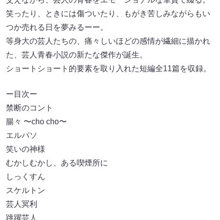
笑ったり、ときには傷ついたり、もがき苦しみながらもい
つか売れる⽇を夢みるーー。
等⾝⼤の芸⼈たちの、痛々しいほどの感情が繊細に描かれ
た、芸⼈⻘春⼩説の新たな傑作が誕⽣。
ショートショート的要素を取り⼊れた短編全11篇を収録。
ー⽬次ー
禁断のコント
腸々 〜cho cho〜
エルパソ
笑いの神様
むかしむかし、ある喫煙所に
しっくすん
スケルトン
芸⼈冥利
跳躍芸⼈