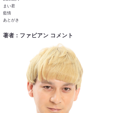
まい君
藍情
あとがき
著者：ファビアン コメント