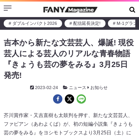
Menu
# ダブルインパクト2026
# 配信延長決定!
# M-1グラ
吉本から新たな⽂芸芸⼈、爆誕! 現役
芸⼈による芸⼈のリアルな⻘春物語
『きょうも芸の夢をみる』3⽉25⽇
発売!
2023-02-24
ニュース
お知らせ
芥川賞作家・⼜吉直樹も太⿎判を押す、新たな⽂芸芸⼈、
ファビアン（あわよくば）が、初の短編⼩説集『きょうも
芸の夢をみる』をヨシモトブックスより3⽉25⽇（⼟）に