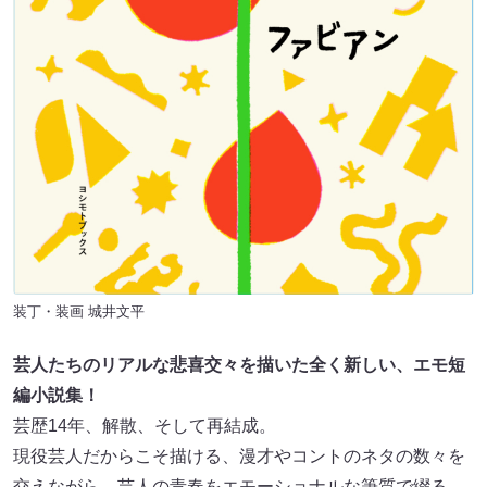
装丁・装画 城井⽂平
芸⼈たちのリアルな悲喜交々を描いた全く新しい、エモ短
編⼩説集！
芸歴14年、解散、そして再結成。
現役芸⼈だからこそ描ける、漫才やコントのネタの数々を
交えながら、芸⼈の⻘春をエモーショナルな筆質で綴る。