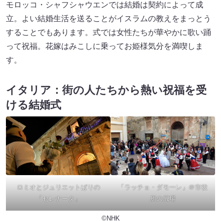
モロッコ・シャフシャウエンでは結婚は契約によって成
立。よい結婚生活を送ることがイスラムの教えをまっとう
することでもあります。式では女性たちが華やかに歌い踊
って祝福。花嫁はみこしに乗ってお姫様気分を満喫しま
す。
イタリア：街の人たちから熱い祝福を受
ける結婚式
ロミオとジュリエットばりの
「ラッチョ・ダモーレ」＠市役
「セレナータ」
所の広場
©NHK