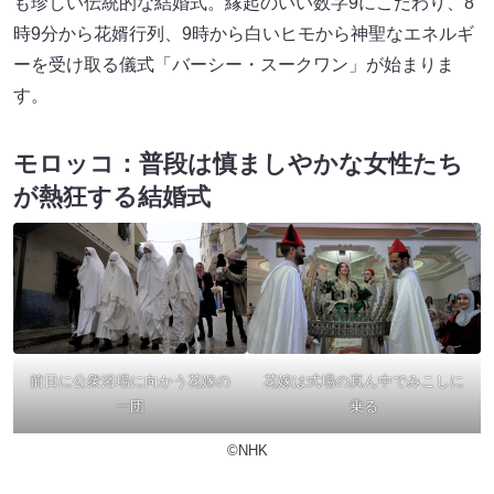
も珍しい伝統的な結婚式。縁起のいい数字9にこだわり、8
時9分から花婿行列、9時から白いヒモから神聖なエネルギ
ーを受け取る儀式「バーシー・スークワン」が始まりま
す。
モロッコ：普段は慎ましやかな女性たち
が熱狂する結婚式
前日に公衆浴場に向かう花嫁の
花嫁は式場の真ん中でみこしに
一団
乗る
©NHK