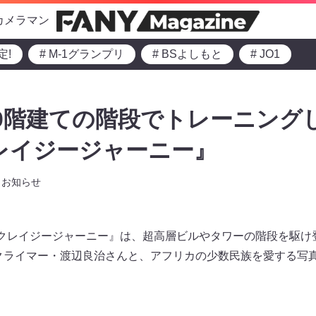
カメラマン
定!
# M-1グランプリ
# BSよしもと
# JO1
0階建ての階段でトレーニング
レイジージャーニー』
お知らせ
の『クレイジージャーニー』は、超高層ビルやタワーの階段を駆け
クライマー・渡辺良治さんと、アフリカの少数民族を愛する写