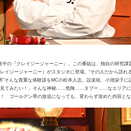
0に放送中の『クレイジージャーニー』。この番組は、独自の研究
レイジージャーニー）がスタジオに登場。“その人だから語れる
世界”そんな貴重な体験談をMCの松本人志、設楽統、小池栄子
見てみたい！」そんな神秘……危険……タブー……なエリアに
！ ゴールデン帯の放送になっても、変わらず攻めた内容とな