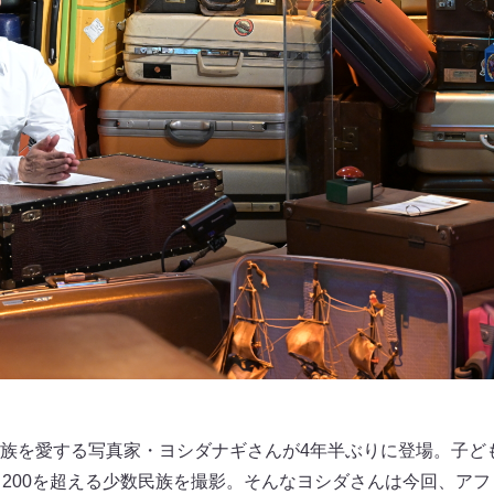
族を愛する写真家・ヨシダナギさんが4年半ぶりに登場。子ど
、200を超える少数民族を撮影。そんなヨシダさんは今回、ア