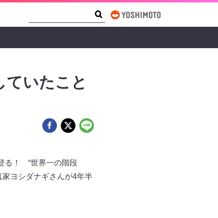
Search Form
Search
していたこと
登る！ “世界一の階段
真家ヨシダナギさんが4年半