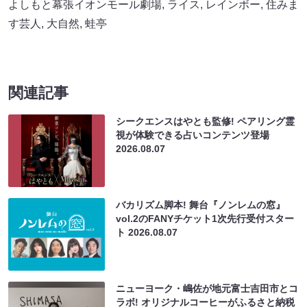
よしもと幕張イオンモール劇場
,
ライス
,
レインボー
,
住みま
す芸人
,
大自然
,
蛙亭
関連記事
シークエンスはやとも監修! ペアリング霊
視が体験できる占いコンテンツ登場
2026.08.07
バカリズム脚本! 舞台『ノンレムの窓』
vol.2のFANYチケット1次先行受付スター
ト
2026.08.07
ニューヨーク・嶋佐が地元富士吉田市とコ
ラボ! オリジナルコーヒーがふるさと納税