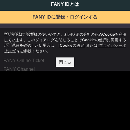
FANY IDとは
FANY IDに登録・ログインする
FANYサービス
当サイトは、お客様の使いやすさ、利用状況の分析のためCookieを利用
しています。このダイアログを閉じることでCookieの使用に同意する
FANY
か、詳細を確認したい場合は、
[Cookieの設定]
または
[プライバシーポ
リシー]
をご参照ください。
FANY Ticket
FANY Online Ticket
閉じる
FANY Channel
FANY Crowdfunding
FANY Mall
FANY Commu
法務・規約
プライバシーポリシー
反社会的勢力排除宣言