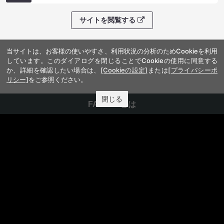
サイトを閲覧する
当サイトは、お客様の使いやすさ、利用状況の分析のためCookieを利用
しています。このダイアログを閉じることでCookieの使用に同意する
か、詳細を確認したい場合は、
[Cookieの設定]
または
[プライバシーポ
リシー]
をご参照ください。
閉じる
FANY IDとは
FANY IDに登録・ログインする
FANYサービス
FANY
FANY Ticket
FANY Online Ticket
FANY Channel