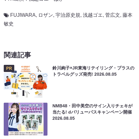
FUJIWARA
,
ロザン
,
宇治原史規
,
浅越ゴエ
,
菅広文
,
藤本
敏史
関連記事
鈴川絢子×JR東海リテイリング・プラスの
PR
トラベルグッズ発売!
2026.08.05
NMB48・田中美空のサイン入りチェキが
当たる! dバリューパスキャンペーン開催
2026.08.05