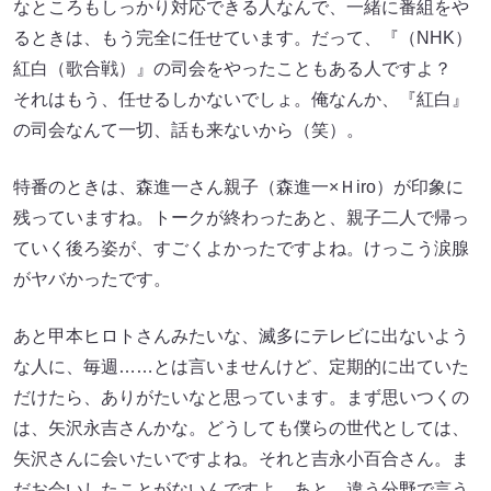
なところもしっかり対応できる人なんで、一緒に番組をや
るときは、もう完全に任せています。だって、『（NHK）
紅白（歌合戦）』の司会をやったこともある人ですよ？
それはもう、任せるしかないでしょ。俺なんか、『紅白』
の司会なんて一切、話も来ないから（笑）。
特番のときは、森進一さん親子（森進一×Ｈiro）が印象に
残っていますね。トークが終わったあと、親子二人で帰っ
ていく後ろ姿が、すごくよかったですよね。けっこう涙腺
がヤバかったです。
あと甲本ヒロトさんみたいな、滅多にテレビに出ないよう
な人に、毎週……とは言いませんけど、定期的に出ていた
だけたら、ありがたいなと思っています。まず思いつくの
は、矢沢永吉さんかな。どうしても僕らの世代としては、
矢沢さんに会いたいですよね。それと吉永小百合さん。ま
だお会いしたことがないんですよ。あと、違う分野で言う