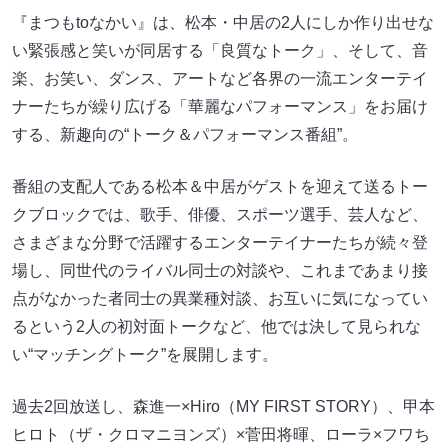
『まつもtoなかい』は、松本・中居の2人にしか作り出せな
い緊張感と笑いが同居する「良質なトーク」、そして、音
楽、お笑い、ダンス、アートなど各界の一流エンターテイ
ナーたちが繰り広げる「華麗なパフォーマンス」をお届け
する、新趣向の“トーク＆パフォーマンス番組”。
番組の支配人である松本＆中居がゲストを迎えて送るトー
クブロックでは、歌手、俳優、スポーツ選手、芸人など、
さまざまな分野で活躍するエンターテイナーたちが続々登
場し、同世代のライバル同士の対談や、これまであまり接
点がなかった者同士の異業種対談、お互いに気になってい
るという2人の初対面トークなど、他では決して見られな
い“マッチングトーク”を展開します。
過去2回放送し、森進一×Hiro（MY FIRST STORY）、甲本
ヒロト（ザ・クロマニヨンズ）×菅田将暉、ローラ×フワち