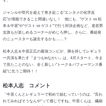
す。
ジャンルや世代を超えて巻き起こる“エンタメの化学反
応”が堪能できること間違いなし！ 他にも、“ゲスト vs 松
本＆中居”や“ゲスト vs ゲスト”で行う対決企画など、老若男
女誰もが楽しめるコーナーがめじろ押し。さらに、番組発
のニュースターも誕生するかも……？
松本人志＆中居正広の最強コンビが、満を持してレギュラ
ー共演を果たす『まつもtoなかい』は、4月スタート。今ま
で見たことのない、全く新しい“トーク＆パフォーマンス番
組”に乞うご期待！！
松本人志 コメント
「中居くんとレギュラーで初めて組むっていうのは、“言わ
れてみればそうなんや”って感じですね。中居くんは、繊細