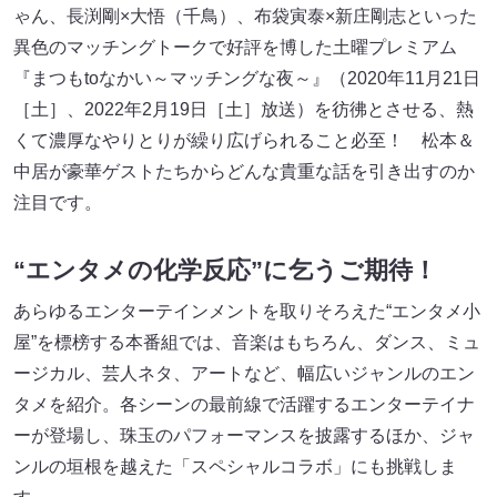
ゃん、長渕剛×大悟（千鳥）、布袋寅泰×新庄剛志といった
異色のマッチングトークで好評を博した土曜プレミアム
『まつもtoなかい～マッチングな夜～』（2020年11月21日
［土］、2022年2月19日［土］放送）を彷彿とさせる、熱
くて濃厚なやりとりが繰り広げられること必至！ 松本＆
中居が豪華ゲストたちからどんな貴重な話を引き出すのか
注目です。
“エンタメの化学反応”に乞うご期待！
あらゆるエンターテインメントを取りそろえた“エンタメ小
屋”を標榜する本番組では、音楽はもちろん、ダンス、ミュ
ージカル、芸人ネタ、アートなど、幅広いジャンルのエン
タメを紹介。各シーンの最前線で活躍するエンターテイナ
ーが登場し、珠玉のパフォーマンスを披露するほか、ジャ
ンルの垣根を越えた「スペシャルコラボ」にも挑戦しま