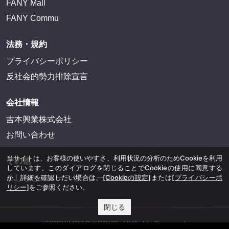
FANY Mall
FANY Commu
法務・規約
プライバシーポリシー
反社会的勢力排除宣言
会社情報
吉本興業株式会社
お問い合わせ
当サイトは、お客様の使いやすさ、利用状況の分析のためCookieを利用
その他
しています。このダイアログを閉じることでCookieの使用に同意する
か、詳細を確認したい場合は、
[Cookieの設定]
または
[プライバシーポ
よしもとニュースセンターアーカイブ
リシー]
をご参照ください。
閉じる
©YOSHIMOTO KOGYO, All Rights Reserved.