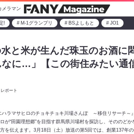
カメラマン
定!
# M-1グランプリ
# BSよしもと
# JO1
水と米が生んだ珠玉のお酒に悶
なに…」【この街住みたい通信
レポート
エハラマサヒロのチョキチョキ川場さんぽ ～移住リサーチ～
ロが“田園理想郷”を目指す群馬県川場村を探訪し、そののどか
方を伝えます。3月18日（土）放送の第5回では、創業137年