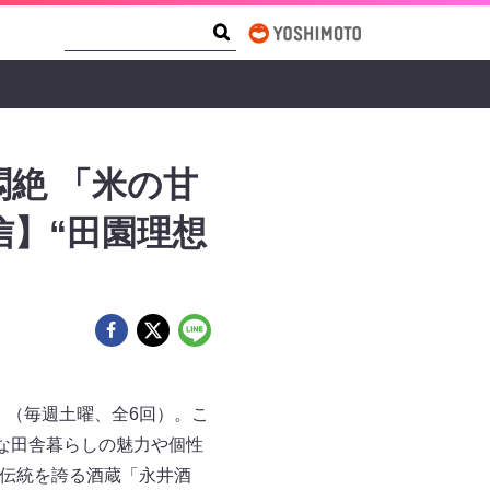
Search Form
Search
絶 「米の甘
】“田園理想
』（毎週土曜、全6回）。こ
な田舎暮らしの魅力や個性
の伝統を誇る酒蔵「永井酒