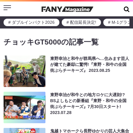
Menu
# ダブルインパクト2026
# 配信延長決定!
# M-1グラ
チョッキGT5000の記事一覧
東野幸治と和牛が群馬県へ…住みます芸人
が建てた豪邸に驚愕!『東野・和牛の全国
街ぶらチーキーズ』
2023.08.25
東野幸治が和牛との地方ロケに大遅刻!?
BSよしもとの新番組『東野・和牛の全国
街ぶらチーキーズ』7月30日スタート!
2023.07.28
鬼越トマホークら長野ゆかりの芸人大集合