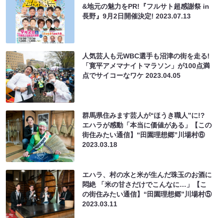
&地元の魅力をPR!『フルサト超感謝祭 in
長野』9月2日開催決定!
2023.07.13
人気芸人も元WBC選手も沼津の街を走る!
「寛平アメマナイトマラソン」が100点満
点でサイコーなワケ
2023.04.05
群馬県住みます芸人が“ほうき職人”に!?
エハラが感動「本当に価値がある」【この
街住みたい通信】“田園理想郷”川場村⑥
2023.03.18
エハラ、村の水と米が生んだ珠玉のお酒に
悶絶 「米の甘さだけでこんなに…」【こ
の街住みたい通信】“田園理想郷”川場村⑤
2023.03.11