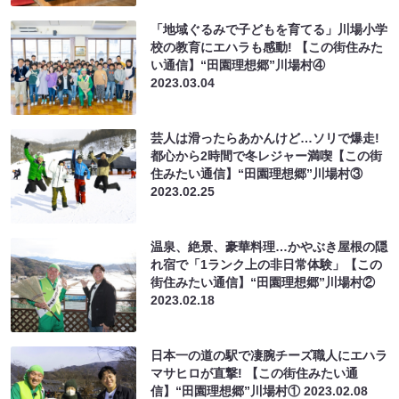
「地域ぐるみで子どもを育てる」川場小学
校の教育にエハラも感動! 【この街住みた
い通信】“田園理想郷”川場村④
2023.03.04
芸人は滑ったらあかんけど…ソリで爆走!
都心から2時間で冬レジャー満喫【この街
住みたい通信】“田園理想郷”川場村③
2023.02.25
温泉、絶景、豪華料理…かやぶき屋根の隠
れ宿で「1ランク上の非日常体験」【この
街住みたい通信】“田園理想郷”川場村②
2023.02.18
日本一の道の駅で凄腕チーズ職人にエハラ
マサヒロが直撃! 【この街住みたい通
信】“田園理想郷”川場村①
2023.02.08