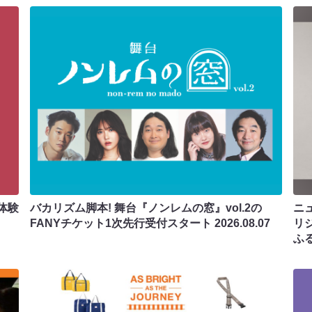
体験
バカリズム脚本! 舞台『ノンレムの窓』vol.2の
ニ
FANYチケット1次先行受付スタート
2026.08.07
リ
ふ