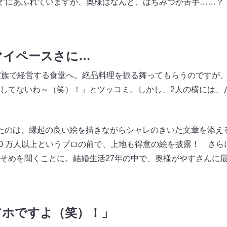
愛”にあふれていますが、奥様はなんと、はちみつが苦手……？
マイペースさに…
家族で経営する食堂へ。絶品料理を振る舞ってもらうのですが
してないわ～（笑）！」とツッコミ。しかし、2人の横には、
たのは、縁起の良い絵を描きながらシャレのきいた文章を添え
10 万人以上というプロの前で、上地も得意の絵を披露！ さ
そめを聞くことに。結婚生活27年の中で、奥様がやすさんに
アホですよ（笑）！」