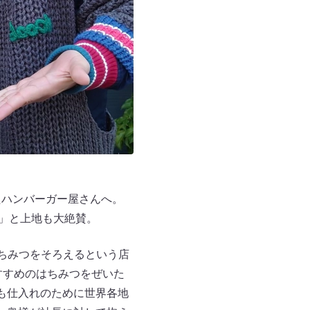
たハンバーガー屋さんへ。
！」と上地も大絶賛。
はちみつをそろえるという店
すすめのはちみつをぜいた
も仕入れのために世界各地