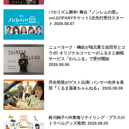
バカリズム脚本! 舞台『ノンレムの窓』
vol.2のFANYチケット1次先行受付スター
ト
2026.08.07
ニューヨーク・嶋佐が地元富士吉田市とコ
ラボ! オリジナルコーヒーがふるさと納税
サービス「わらふる」で受付開始
2026.08.06
丹生明里がゲスト出演! パンサー向井＆長
田『くるま温泉ちゃんねる』
2026.08.06
鈴川絢子×JR東海リテイリング・プラスの
トラベルグッズ発売!
2026.08.05