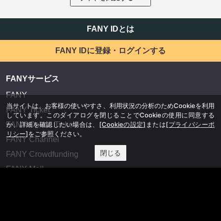
FANY IDとは
FANY IDに登録・ログインする
FANYサービス
FANY
当サイトは、お客様の使いやすさ、利用状況の分析のためCookieを利用
FANY Ticket
しています。このダイアログを閉じることでCookieの使用に同意する
か、詳細を確認したい場合は、
[Cookieの設定]
または
[プライバシーポ
FANY Online Ticket
リシー]
をご参照ください。
FANY Channel
閉じる
FANY Crowdfunding
FANY Mall
FANY Commu
法務・規約