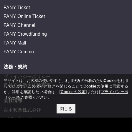
FANY Ticket
FANY Online Ticket
FANY Channel
FANY Crowdfunding
FANY Mall
FANY Commu
法務・規約
プライバシーポリシー
当サイトは、お客様の使いやすさ、利用状況の分析のためCookieを利用
反社会的勢力排除宣言
しています。このダイアログを閉じることでCookieの使用に同意する
か、詳細を確認したい場合は、
[Cookieの設定]
または
[プライバシーポ
リシー]
をご参照ください。
会社情報
閉じる
吉本興業株式会社
お問い合わせ