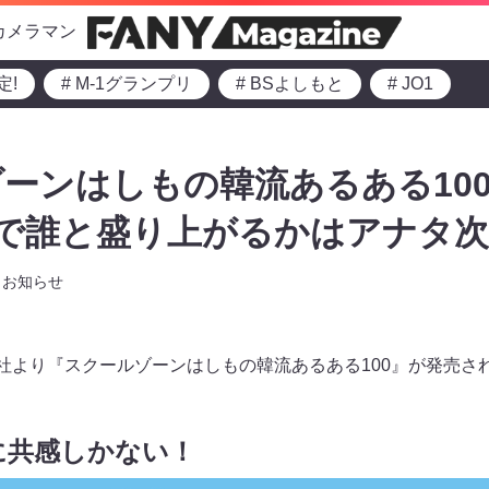
カメラマン
定!
# M-1グランプリ
# BSよしもと
# JO1
ーンはしもの韓流あるある100
こで誰と盛り上がるかはアナタ次
お知らせ
化社より『スクールゾーンはしもの韓流あるある100』が発売さ
に共感しかない！