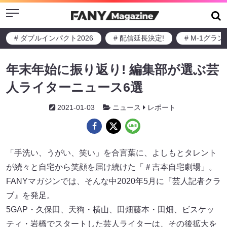
Menu
# ダブルインパクト2026
# 配信延長決定!
# M-1グラ
年末年始に振り返り! 編集部が選ぶ芸
人ライターニュース6選
2021-01-03
ニュース
レポート
「手洗い、うがい、笑い」を合言葉に、よしもとタレント
が続々と自宅から笑顔を届け続けた「＃吉本自宅劇場」。
FANYマガジンでは、そんな中2020年5月に『芸人記者クラ
ブ』を発足。
5GAP・久保田、天狗・横山、田畑藤本・田畑、ビスケッ
ティ・岩橋でスタートした芸人ライターは、その後拡大を