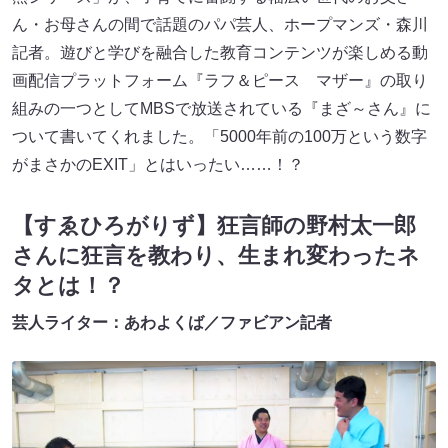
ん・お母さんの間で話題のパパ芸人、ホープマンズ・森川
記者。遊びと学びを融合した教育コンテンツが楽しめる動
画配信プラットフォーム『ラフ＆ピース マザー』の取り
組みの一つとしてMBSで放送されている『まざ～さん』に
ついて書いてくれました。「5000年前の100万という数字
がまさかのEXIT」とはいったい……！？
【すゑひろがりず】狂言師の野村太一郎
さんに狂言を教わり、生まれ変わったネ
タとは！？
芸人ライター：あわよくば／ファビアン記者