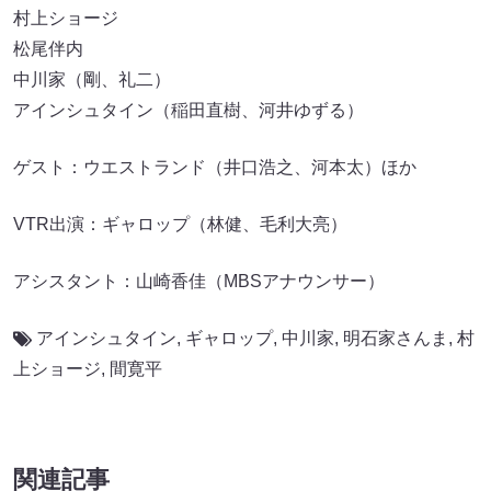
村上ショージ
松尾伴内
中川家（剛、礼二）
アインシュタイン（稲田直樹、河井ゆずる）
ゲスト：ウエストランド（井口浩之、河本太）ほか
VTR出演：ギャロップ（林健、毛利大亮）
アシスタント：山崎香佳（MBSアナウンサー）
アインシュタイン
,
ギャロップ
,
中川家
,
明石家さんま
,
村
上ショージ
,
間寛平
関連記事