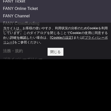
FANY Ticket
FANY Online Ticket
FANY Channel
FANY Crowdfunding
当サイトは、お客様の使いやすさ、利用状況の分析のためCookieを利用
FANY Mall
しています。このダイアログを閉じることでCookieの使用に同意する
か、詳細を確認したい場合は、
[Cookieの設定]
または
[プライバシーポ
FANY Commu
リシー]
をご参照ください。
法務・規約
閉じる
プライバシーポリシー
反社会的勢力排除宣言
会社情報
吉本興業株式会社
お問い合わせ
その他