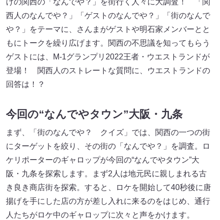
けの関西の「なんでや？」を街行く人々に大調査！ 「関
西人のなんでや？」「ゲストのなんでや？」「街のなんで
や？」をテーマに、さんまがゲストや明石家メンバーとと
もにトークを繰り広げます。関西の不思議を知ってもらう
ゲストには、M-1グランプリ2022王者・ウエストランドが
登場！ 関西人のストレートな質問に、ウエストランドの
回答は！？
今回の“なんでやタウン”大阪・九条
まず、「街のなんでや？ クイズ」では、関西の一つの街
にターゲットを絞り、その街の「なんでや？」を調査。ロ
ケリポーターのギャロップが今回の“なんでやタウン”大
阪・九条を探索します。まず2人は地元民に親しまれる古
き良き商店街を探索。すると、ロケを開始して40秒後に唐
揚げを手にした店の方が差し入れに来るのをはじめ、通行
人たちがロケ中のギャロップに次々と声をかけます。