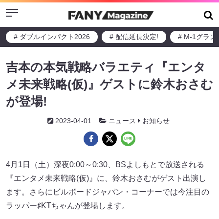
Menu
# ダブルインパクト2026
# 配信延長決定!
# M-1グラ
吉本の本気戦略バラエティ『エンタ
メ未来戦略(仮)』ゲストに鈴木おさむ
が登場!
2023-04-01
ニュース
お知らせ
4月1日（土）深夜0:00～0:30、BSよしもとで放送される
『エンタメ未来戦略(仮)』に、鈴木おさむがゲスト出演し
ます。さらにビルボードジャパン・コーナーでは今注目の
ラッパー♯KTちゃんが登場します。