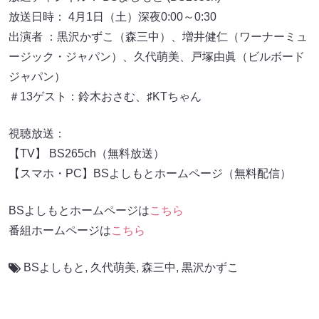
放送日時： 4月1日（土）深夜0:00～0:30
出演者 ：黒沢かずこ（森三中）、増井健仁（ワーナーミュ
ージック・ジャパン）、久代萌美、戸塚由眞（ビルボード
ジャパン）
＃13ゲスト：鈴木おさむ、♯KTちゃん
視聴放送：
【TV】 BS265ch（無料放送）
【スマホ・PC】BSよしもとホームページ（無料配信）
BSよしもとホームページは
こちら
番組ホームページは
こちら
BSよしもと
,
久代萌美
,
森三中
,
黒沢かずこ