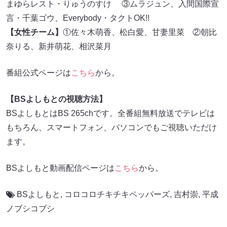
まゆらレスト・りゅうのすけ ③ムラジュン、入間国際宣
言・千葉ゴウ、Everybody・タクトOK!!
【女性チーム】
①佐々木萌香、松白愛、甘妻里菜 ②朝比
奈りる、新井萌花、相沢菜月
番組公式ページは
こちら
から。
【BSよしもとの視聴方法】
BSよしもとはBS 265chです。全番組無料放送でテレビは
もちろん、スマートフォン、パソコンでもご視聴いただけ
ます。
BSよしもと動画配信ページは
こちら
から。
BSよしもと
,
コロコロチキチキペッパーズ
,
吉村崇
,
平成
ノブシコブシ