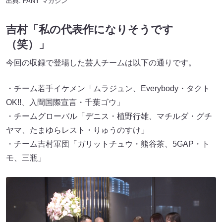
出典:
FANY マガジン
吉村「私の代表作になりそうです
（笑）」
今回の収録で登場した芸人チームは以下の通りです。
・チーム若手イケメン「ムラジュン、Everybody・タクト
OK!!、入間国際宣言・千葉ゴウ」
・チームグローバル「デニス・植野行雄、マチルダ・グチ
ヤマ、たまゆらレスト・りゅうのすけ」
・チーム吉村軍団「ガリットチュウ・熊谷茶、5GAP・ト
モ、三瓶」