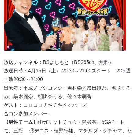
放送チャンネル：BSよしもと（BS265ch、無料）
放送日時：4月15日（土） 20:30～21:00スタート ※毎週
土曜20:30～21:00
出演者：平成ノブシコブシ・吉村崇／澄田綾乃、名取くる
み、黒木麗奈、朝比奈りる、佐々木萌香
ゲスト：コロコロチキチキペッパーズ
合コン参加メンバー：
【男性チーム】
①ガリットチュウ・熊谷茶、5GAP・ト
モ、三瓶 ②デニス・植野行雄、マチルダ・グチヤマ、た