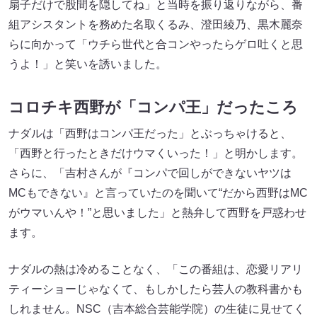
扇子だけで股間を隠してね」と当時を振り返りながら、番
組アシスタントを務めた名取くるみ、澄田綾乃、黒木麗奈
らに向かって「ウチら世代と合コンやったらゲロ吐くと思
うよ！」と笑いを誘いました。
コロチキ西野が「コンパ王」だったころ
ナダルは「西野はコンパ王だった」とぶっちゃけると、
「西野と行ったときだけウマくいった！」と明かします。
さらに、「吉村さんが『コンパで回しができないヤツは
MCもできない』と言っていたのを聞いて“だから西野はMC
がウマいんや！”と思いました」と熱弁して西野を戸惑わせ
ます。
ナダルの熱は冷めることなく、「この番組は、恋愛リアリ
ティーショーじゃなくて、もしかしたら芸人の教科書かも
しれません。NSC（吉本総合芸能学院）の生徒に見せてく