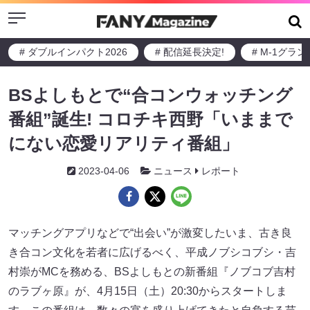
Menu
# ダブルインパクト2026
# 配信延長決定!
# M-1グラ
BSよしもとで“合コンウォッチング
番組”誕生! コロチキ西野「いままで
にない恋愛リアリティ番組」
2023-04-06
ニュース
レポート
マッチングアプリなどで“出会い”が激変したいま、古き良
き合コン文化を若者に広げるべく、平成ノブシコブシ・吉
村崇がMCを務める、BSよしもとの新番組『ノブコブ吉村
のラブヶ原』が、4月15日（土）20:30からスタートしま