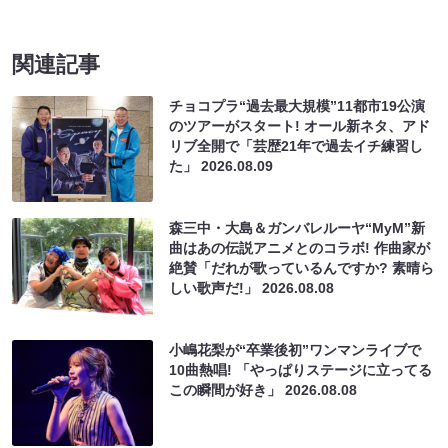
関連記事
チョコプラ“過去最大規模”11都市19公演
のツアーがスタート! オール新ネタ、アド
リブ全開で「芸歴21年で過去イチ練習し
た」
2026.08.09
森三中・大島＆ガンバレルーヤ“MyM”新
曲はあの伝説アニメとのコラボ! 作曲家が
絶賛「だれが歌っているんですか? 素晴ら
しい歌声だ!」
2026.08.08
小嶋花梨が“卒業後初”ワンマンライブで
10曲熱唱! 「やっぱりステージに立ってる
この瞬間が好き」
2026.08.08