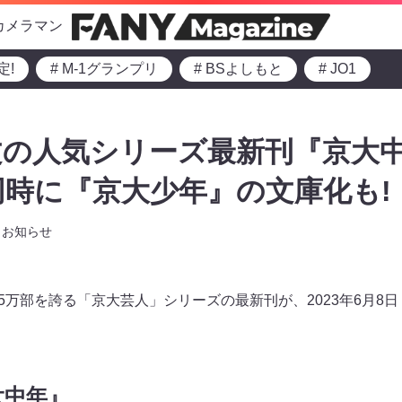
カメラマン
定!
# M-1グランプリ
# BSよしもと
# JO1
の人気シリーズ最新刊『京大中年
 同時に『京大少年』の文庫化も!
お知らせ
5万部を誇る「京大芸人」シリーズの最新刊が、2023年6月8
大中年』