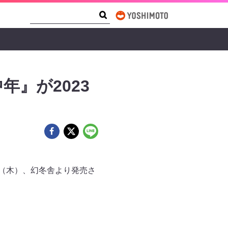
Search Form
Search
』が2023
日（木）、幻冬舎より発売さ