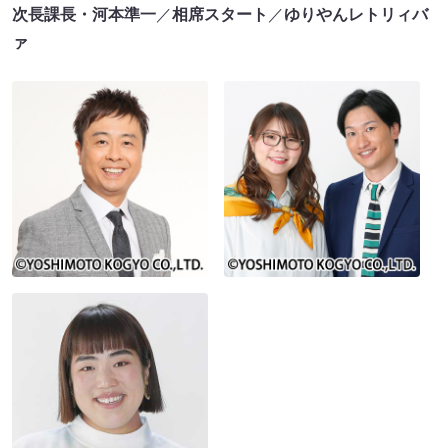
次長課長・河本準一
／
相席スタート
／
ゆりやんレトリィバ
ァ