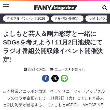
Menu
# ダブルインパクト2026
# 配信延長決定!
# M-1グラ
よしもと芸人＆剛力彩芽と一緒に
SDGsを考えよう! 11月2日池袋にて
ラジオ番組公開収録イベント開催決
定!
2021-10-21
ニュース
お知らせ
吉本興業とニッポン放送、そしてサニーサイドアップグル
ープのコラボ企画として、11月2日（火）によしもと芸人
と剛力彩芽が登場する、【よしもと×SDGs MAGAZINE