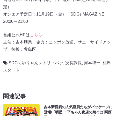
定）
オンエア予定日：11月19日（金）「SDGs MAGAZINE」
20:00～21:00
番組公式HPは
こちら
主催：吉本興業 協力：ニッポン放送、サニーサイドアッ
プ 後援：豊島区
SDGs
,
ゆりやんレトリィバァ
,
次長課長
,
河本準一
,
相席
スタート
関連記事
吉本新喜劇の人気座員たちがパッケージに
登場! ｢明星 一平ちゃん夜店の焼そば 関西