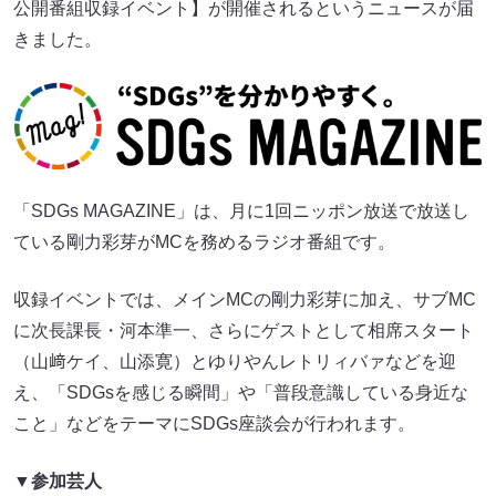
公開番組収録イベント】が開催されるというニュースが届
きました。
「SDGs MAGAZINE」は、月に1回ニッポン放送で放送し
ている剛力彩芽がMCを務めるラジオ番組です。
収録イベントでは、メインMCの剛力彩芽に加え、サブMC
に次長課長・河本準一、さらにゲストとして相席スタート
（山﨑ケイ、山添寛）とゆりやんレトリィバァなどを迎
え、「SDGsを感じる瞬間」や「普段意識している身近な
こと」などをテーマにSDGs座談会が行われます。
▼参加芸人