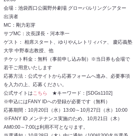
会場：池袋西口公園野外劇場 グローバルリングシアター
出演者
MC：剛力彩芽
サブMC：次長課長・河本準一
ゲスト： 相席スタート、ゆりやんレトリィバァ、 慶応義塾
大学 中野泰志教授、他
チケット料金：無料（事前申し込み制）※当日券も会場で
若干ご用意いたします
応募方法：公式サイトから応募フォームへ進み、必要事項
を入力の上、応募ください。
公式サイトは
こちら
★キーワード：[SDGs1102]
※申込にはFANY IDへの登録が必要です（無料）
応募期間：10月20日（水）13:00～10月27日（水）10:00
※FANY ID メンテナンス実施のため、10月21日（木）
AM0:00～7:00は利用不可となります。
当選通知：10月28日（木）中に通知（100組200名当選予