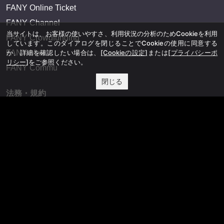
FANY Online Ticket
FANY Channel
当サイトは、お客様の使いやすさ、利用状況の分析のためCookieを利用
FANY Crowdfunding
しています。このダイアログを閉じることでCookieの使用に同意する
か、詳細を確認したい場合は、
[Cookieの設定]
または
[プライバシーポ
FANY Mall
リシー]
をご参照ください。
FANY Commu
閉じる
法務・規約
プライバシーポリシー
反社会的勢力排除宣言
会社情報
吉本興業株式会社
お問い合わせ
その他
よしもとニュースセンターアーカイブ