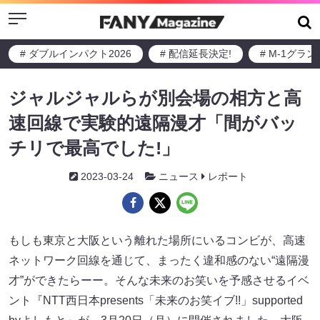
Menu
# ダブルインパクト2026
# 配信延長決定!
# M-1グラ
ジャルジャルらが別会場の相方と高
速回線で実験的遠隔漫才「間がバッ
チリで最高でした!」
2023-03-24
ニュース
レポート
もしも東京と大阪という離れた場所にいるコンビが、高速
ネットワーク回線を通じて、まったく違和感のない“遠隔漫
才”ができたらーー。そんな未来のお笑いを予感させるイベ
ント『NTT西日本presents「未来のお笑イブ!!」supported