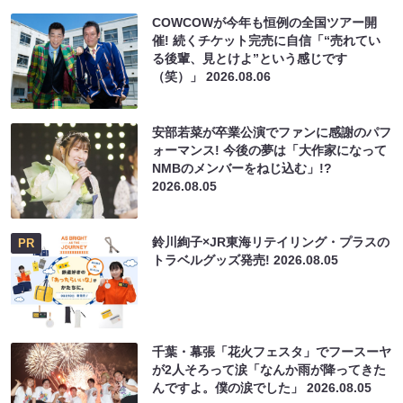
COWCOWが今年も恒例の全国ツアー開
催! 続くチケット完売に自信「“売れてい
る後輩、見とけよ”という感じです
（笑）」
2026.08.06
安部若菜が卒業公演でファンに感謝のパフ
ォーマンス! 今後の夢は「大作家になって
NMBのメンバーをねじ込む」!?
2026.08.05
鈴川絢子×JR東海リテイリング・プラスの
PR
トラベルグッズ発売!
2026.08.05
千葉・幕張「花火フェスタ」でフースーヤ
が2人そろって涙「なんか雨が降ってきた
んですよ。僕の涙でした」
2026.08.05