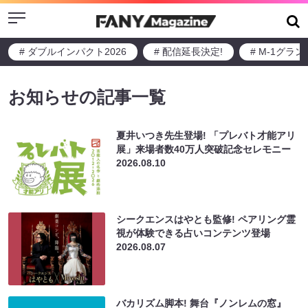
Menu
# ダブルインパクト2026
# 配信延長決定!
# M-1グラ
お知らせの記事一覧
夏井いつき先生登場! 「プレバト才能アリ
展」来場者数40万人突破記念セレモニー
2026.08.10
シークエンスはやとも監修! ペアリング霊
視が体験できる占いコンテンツ登場
2026.08.07
バカリズム脚本! 舞台『ノンレムの窓』