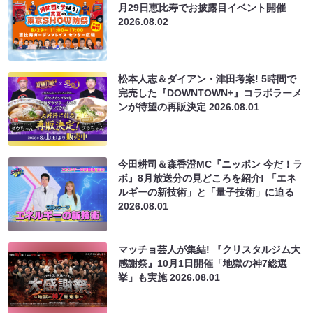
月29日恵比寿でお披露目イベント開催
2026.08.02
松本人志＆ダイアン・津田考案! 5時間で
完売した『DOWNTOWN+』コラボラーメ
ンが待望の再販決定
2026.08.01
今田耕司＆森香澄MC『ニッポン 今だ！ラ
ボ』8月放送分の見どころを紹介! 「エネ
ルギーの新技術」と「量子技術」に迫る
2026.08.01
マッチョ芸人が集結! 『クリスタルジム大
感謝祭』10月1日開催「地獄の神7総選
挙」も実施
2026.08.01