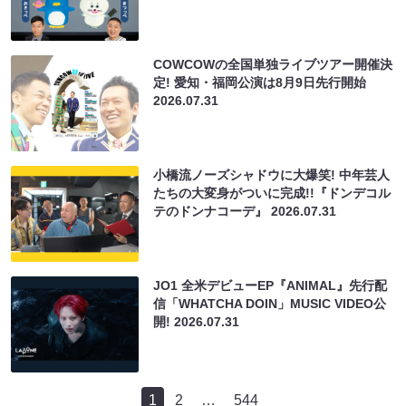
COWCOWの全国単独ライブツアー開催決
定! 愛知・福岡公演は8月9日先行開始
2026.07.31
小橋流ノーズシャドウに大爆笑! 中年芸人
たちの大変身がついに完成!!『ドンデコル
テのドンナコーデ』
2026.07.31
JO1 全米デビューEP『ANIMAL』先行配
信「WHATCHA DOIN」MUSIC VIDEO公
開!
2026.07.31
1
2
…
544