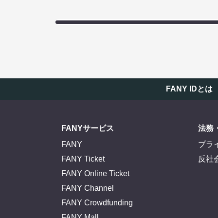
FANY IDとは
FANYサービス
法務
FANY
プラ
FANY Ticket
反社
FANY Online Ticket
FANY Channel
FANY Crowdfunding
FANY Mall