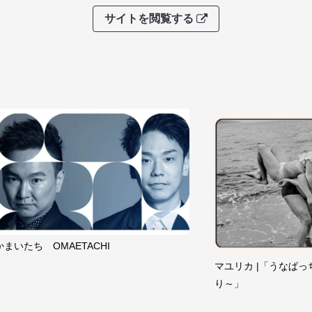
サイトを閲覧する
かまいたち OMAETACHI
マユリカ |「うなぱっ
り～」