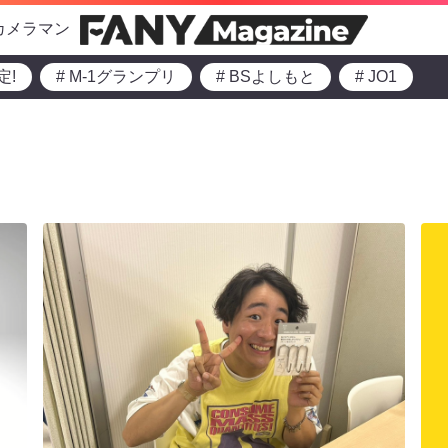
カメラマン
定!
# M-1グランプリ
# BSよしもと
# JO1