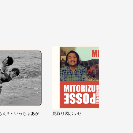
ちん!! ～いっちょあが
見取り図ポッセ