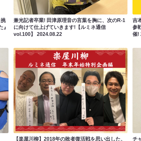
に挑
兼光記者卒業! 田津原理音の言葉を胸に、次のR-1
吉
た』
に向けて仕上げていきます!【ルミネ通信
参戦
vol.100】
2024.08.22
催!
と
【楽屋川柳】2018年の敗者復活戦を思い出した、
チ