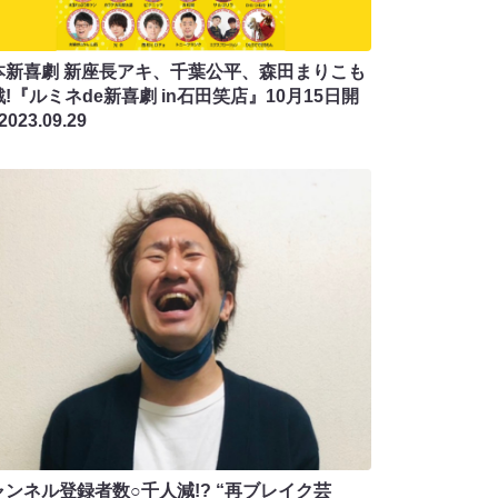
本新喜劇 新座長アキ、千葉公平、森田まりこも
!『ルミネde新喜劇 in石田笑店』10月15日開
2023.09.29
ャンネル登録者数○千人減!? “再ブレイク芸