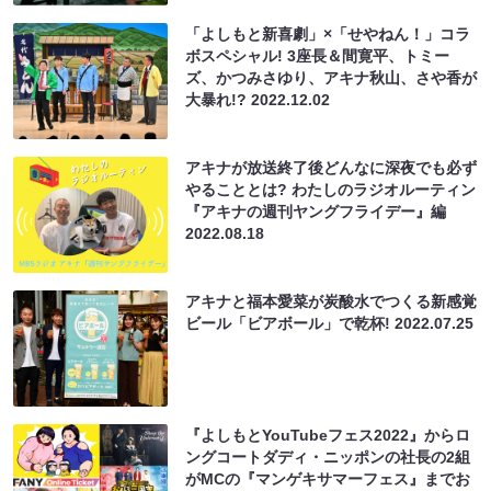
「よしもと新喜劇」×「せやねん！」コラ
ボスペシャル! 3座長＆間寛平、トミー
ズ、かつみさゆり、アキナ秋山、さや香が
大暴れ!?
2022.12.02
アキナが放送終了後どんなに深夜でも必ず
やることとは? わたしのラジオルーティン
『アキナの週刊ヤングフライデー』編
2022.08.18
アキナと福本愛菜が炭酸水でつくる新感覚
ビール「ビアボール」で乾杯!
2022.07.25
『よしもとYouTubeフェス2022』からロ
ングコートダディ・ニッポンの社長の2組
がMCの『マンゲキサマーフェス』までお