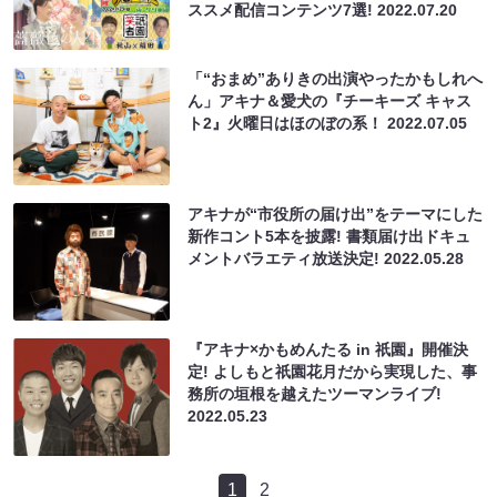
ススメ配信コンテンツ7選!
2022.07.20
「“おまめ”ありきの出演やったかもしれへ
ん」アキナ＆愛犬の『チーキーズ キャス
ト2』火曜日はほのぼの系！
2022.07.05
アキナが“市役所の届け出”をテーマにした
新作コント5本を披露! 書類届け出ドキュ
メントバラエティ放送決定!
2022.05.28
『アキナ×かもめんたる in 祇園』開催決
定! よしもと祇園花月だから実現した、事
務所の垣根を越えたツーマンライブ!
2022.05.23
1
2