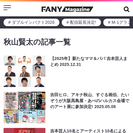
Menu
# ダブルインパクト2026
# 配信延長決定!
# M-1グラ
秋山賢太の記事一覧
【2025年】新たなママ＆パパ 吉本芸人ま
とめ
2025.12.31
吉田ヒロ、アキナ秋山、すぐる画伯、たい
ぞうが大阪髙島屋・あべのハルカス会場で
のアート展に参加決定!
2025.05.08
吉本芸人10名とアーティスト10名による