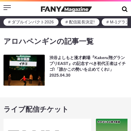
Menu
# ダブルインパクト2026
# 配信延長決定!
# M-1グラ
アロハペンギンの記事一覧
渋谷よしもと漫才劇場『Kakeru翔グラン
プリEAST』の記念すべき初代王者はイチ
ゴ!「誰かこの勢いを止めてくれ!」
2025.04.30
ライブ配信チケット