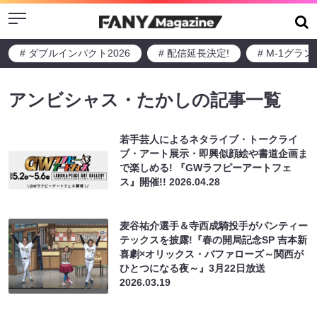
Menu
# ダブルインパクト2026
# 配信延長決定!
# M-1グラ
アンビシャス・たかしの記事一覧
若手芸人によるネタライブ・トークライ
ブ・アート展示・即興似顔絵や書道企画ま
で楽しめる! 『GWラフピーアートフェ
ス』開催!!
2026.04.28
麦谷祐介選手＆寺西成騎投手がパンティー
テックスを披露!『春の開局記念SP 吉本新
喜劇×オリックス・バファローズ～関西が
ひとつになる夜～』3月22日放送
2026.03.19