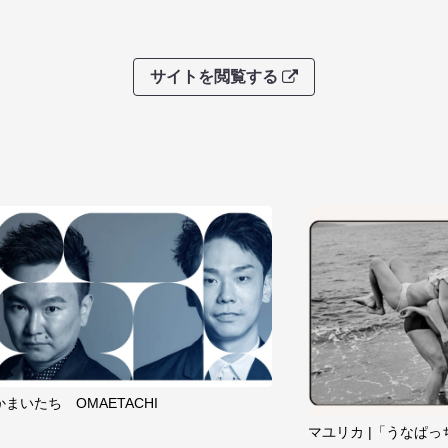
サイトを閲覧する
かまいたち OMAETACHI
マユリカ |「うなぱっ