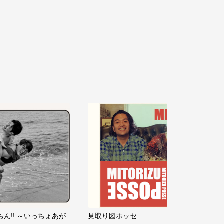
ちん!! ～いっちょあが
見取り図ポッセ