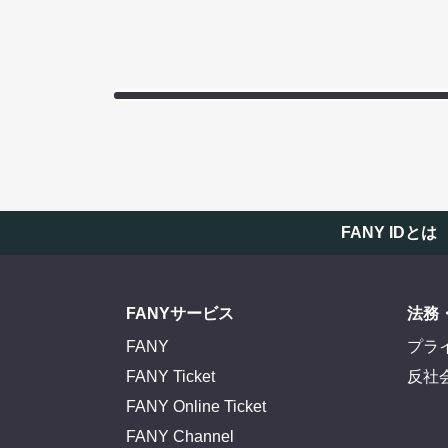
FANY IDとは
FANYサービス
法務
FANY
プラ
FANY Ticket
反社
FANY Online Ticket
FANY Channel