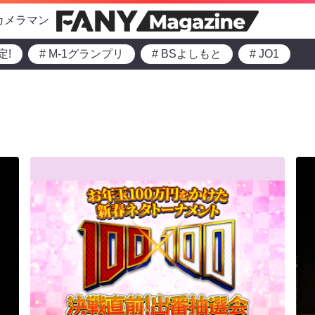
カメラマン
定!
# M-1グランプリ
# BSよしもと
# JO1