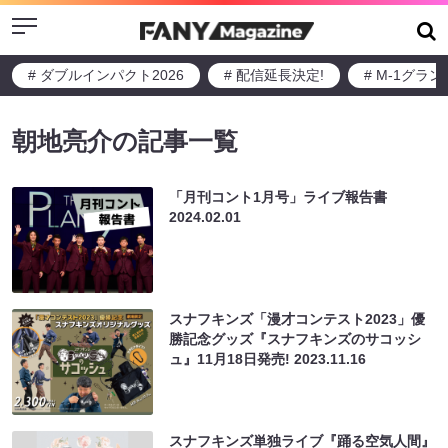
Menu
# ダブルインパクト2026
# 配信延長決定!
# M-1グラ
朝地亮介の記事一覧
「月刊コント1月号」ライブ報告書
2024.02.01
スナフキンズ「漫才コンテスト2023」優
勝記念グッズ『スナフキンズのサコッシ
ュ』11月18日発売!
2023.11.16
スナフキンズ単独ライブ『踊る空気人間』