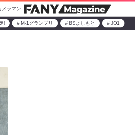
カメラマン
定!
# M-1グランプリ
# BSよしもと
# JO1