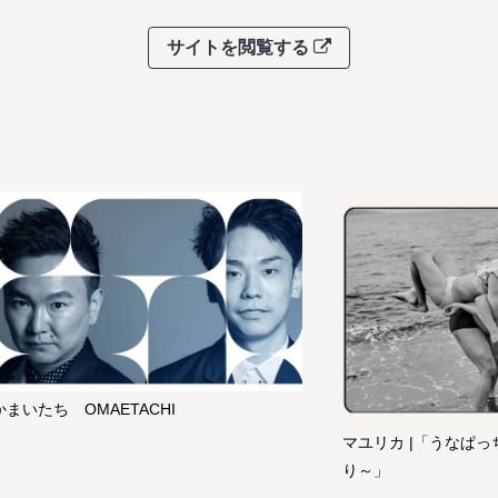
サイトを閲覧する
かまいたち OMAETACHI
マユリカ |「うなぱっ
り～」