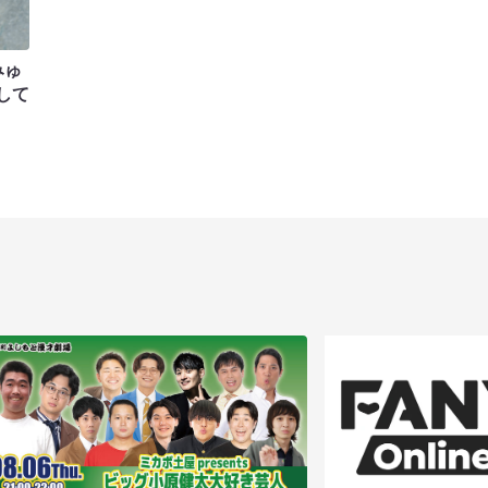
みゅ
して