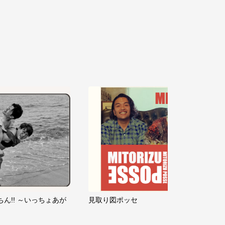
ちん!! ～いっちょあが
見取り図ポッセ