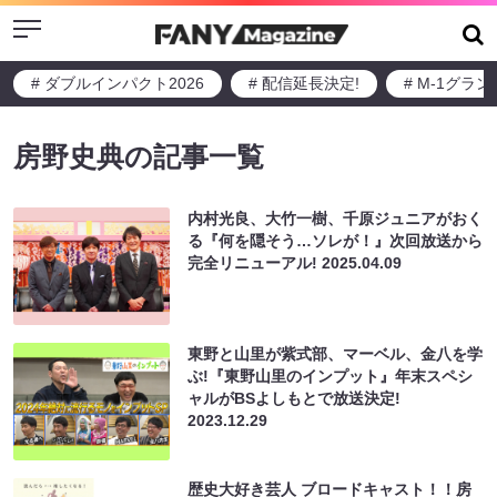
Menu
# ダブルインパクト2026
# 配信延長決定!
# M-1グラ
房野史典の記事一覧
内村光良、大竹一樹、千原ジュニアがおく
る『何を隠そう…ソレが！』次回放送から
完全リニューアル!
2025.04.09
東野と山里が紫式部、マーベル、金八を学
ぶ!『東野山里のインプット』年末スペシ
ャルがBSよしもとで放送決定!
2023.12.29
歴史大好き芸人 ブロードキャスト！！房