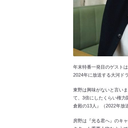
年末特番一発目のゲストは
2024年に放送する大河
東野は興味がないと言いま
て、3倍にしたくらい権力
倉殿の13人』（2022年
房野は『光る君へ』のキャ