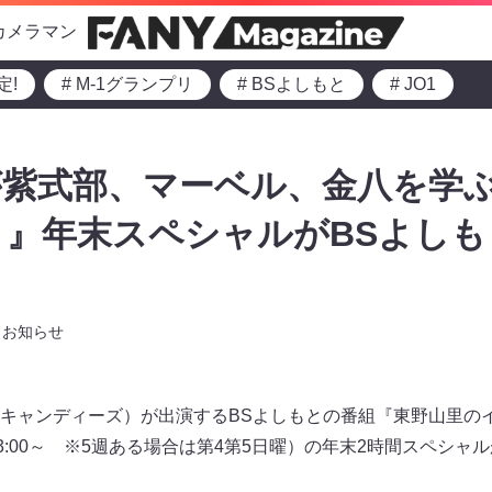
カメラマン
定!
# M-1グランプリ
# BSよしもと
# JO1
紫式部、マーベル、金八を学ぶ
』年末スペシャルがBSよしも
お知らせ
キャンディーズ）が出演するBSよしもとの番組『東野山里のイ
3:00～ ※5週ある場合は第4第5日曜）の年末2時間スペシャル