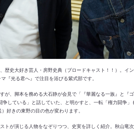
、歴史大好き芸人・房野史典（ブロードキャスト！！）。イン
ドラマ『光る君へ』で注目を浴びる紫式部です。
すが、脚本を務める大石静が会見で「『華麗なる一族』と『ゴ
闘争している」と話していた、と明かすと、一転「権力闘争」
放送）好きの東野の目の色が変わります。
ストが演じる人物をなぞりつつ、史実を詳しく紹介。秋山竜次