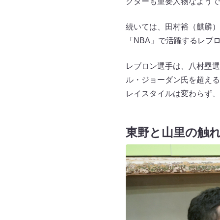
クターも重要人物なようで
続いては、田村裕（麒麟）
「NBA」で活躍するレブ
レブロン選手は、八村塁選
ル・ジョーダン氏を超える
レイスタイルは変わらず、
東野と山里の触