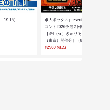
19:15）
求人ボックス presents キングオブ
コント2026予選２回戦②
［8/4（火）きゅりあん 小ホール
（東京）開催分］（8/7 18:00）
¥2500
(税込)