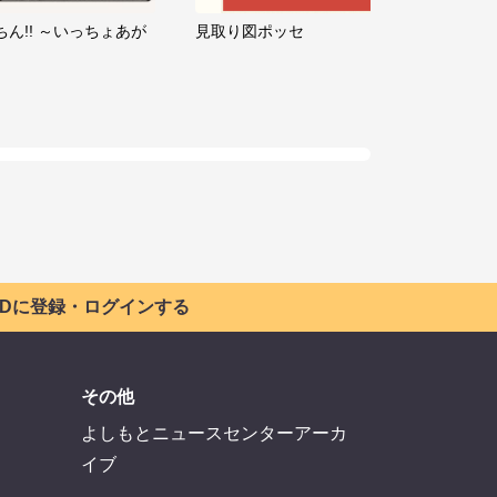
ちん!! ～いっちょあが
見取り図ポッセ
 IDに登録・ログインする
その他
よしもとニュースセンターアーカ
イブ