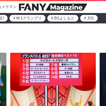
カメラマン
定!
# M-1グランプリ
# BSよしもと
# JO1