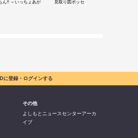
ちん!! ～いっちょあが
見取り図ポッセ
 IDに登録・ログインする
その他
よしもとニュースセンターアーカ
イブ