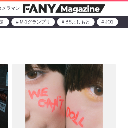
カメラマン
定!
# M-1グランプリ
# BSよしもと
# JO1