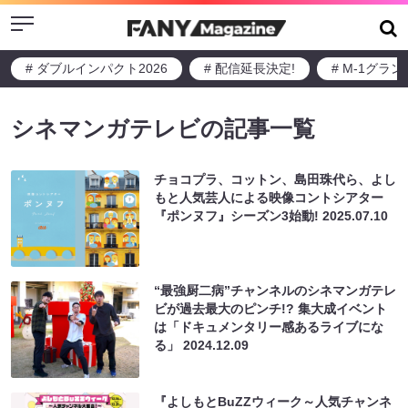
Menu
# ダブルインパクト2026
# 配信延長決定!
# M-1グラ
シネマンガテレビの記事一覧
チョコプラ、コットン、島田珠代ら、よし
もと人気芸人による映像コントシアター
『ポンヌフ』シーズン3始動!
2025.07.10
“最強厨二病”チャンネルのシネマンガテレ
ビが過去最大のピンチ!? 集大成イベント
は「ドキュメンタリー感あるライブにな
る」
2024.12.09
『よしもとBuZZウィーク～人気チャンネ