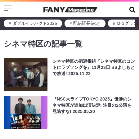
Menu
# ダブルインパクト2026
# 配信延長決定!
# M-1グラ
シネマ特区の記事一覧
シネマ特区の初冠番組『シネマ特区のコン
トにラブソングを』11月23日 BSよしもと
で放送!
2025.11.22
『NSC大ライブTOKYO 2025』優勝のシ
ネマ特区が追加出演決定! 注目の2公演を
見逃すな!
2025.05.20