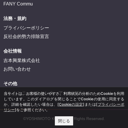
FANY Commu
法務・規約
プライバシーポリシー
反社会的勢力排除宣言
会社情報
吉本興業株式会社
お問い合わせ
その他
よしもとニュースセンターアーカイブ
当サイトは、お客様の使いやすさ、利用状況の分析のためCookieを利用
しています。このダイアログを閉じることでCookieの使用に同意する
か、詳細を確認したい場合は、
[Cookieの設定]
または
[プライバシーポ
リシー]
をご参照ください。
©YOSHIMOTO KOGYO, All Rights Reserved.
閉じる