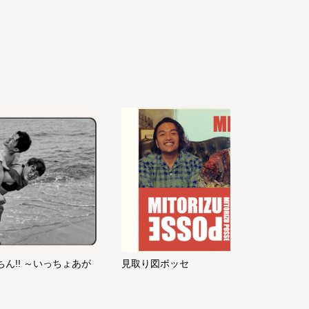
ちん!! ～いっちょあが
見取り図ポッセ