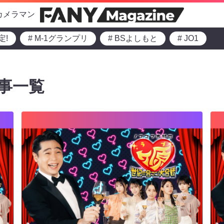
カメラマン
定!
# M-1グランプリ
# BSよしもと
# JO1
事一覧