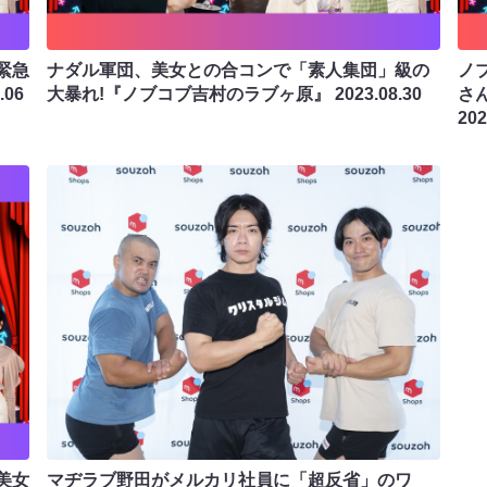
緊急
ナダル軍団、美女との合コンで「素人集団」級の
ノ
.06
大暴れ!『ノブコブ吉村のラブヶ原』
2023.08.30
さ
202
美女
マヂラブ野田がメルカリ社員に「超反省」のワ