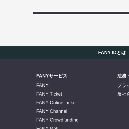
FANY IDとは
FANYサービス
法務
FANY
プラ
FANY Ticket
反社
FANY Online Ticket
FANY Channel
FANY Crowdfunding
FANY Mall