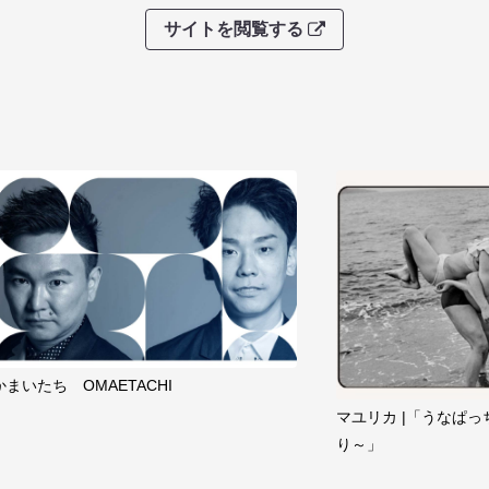
サイトを閲覧する
かまいたち OMAETACHI
マユリカ |「うなぱっ
り～」