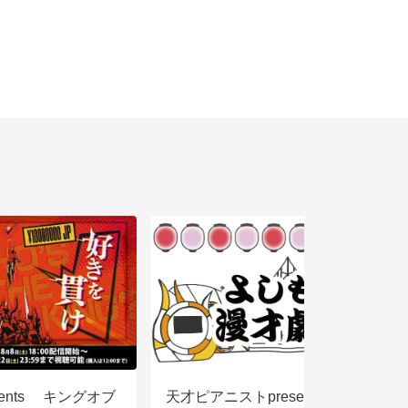
sents キングオブ
天才ピアニストpresentsすっぴん眼