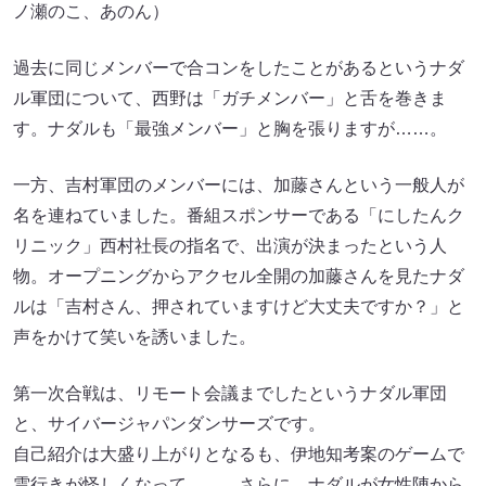
ノ瀬のこ、あのん）
過去に同じメンバーで合コンをしたことがあるというナダ
ル軍団について、西野は「ガチメンバー」と舌を巻きま
す。ナダルも「最強メンバー」と胸を張りますが……。
一方、吉村軍団のメンバーには、加藤さんという一般人が
名を連ねていました。番組スポンサーである「にしたんク
リニック」西村社長の指名で、出演が決まったという人
物。オープニングからアクセル全開の加藤さんを見たナダ
ルは「吉村さん、押されていますけど大丈夫ですか？」と
声をかけて笑いを誘いました。
第一次合戦は、リモート会議までしたというナダル軍団
と、サイバージャパンダンサーズです。
自己紹介は大盛り上がりとなるも、伊地知考案のゲームで
雲行きが怪しくなって……。さらに、ナダルが女性陣から