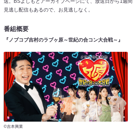
送。BSよしもとアーカイブページにて、放送日から1週間
見逃し配信もあるので、お見逃しなく。
番組概要
『ノブコブ吉村のラブヶ原～世紀の合コン大合戦～』
©吉本興業