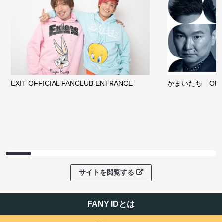
EXIT OFFICIAL FANCLUB ENTRANCE
かまいたち OMA
サイトを閲覧する
FANY IDとは