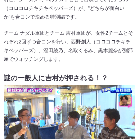
（コロコロチキチキペッパーズ）が、“どちらが面白い
か”を合コンで決める特別編です。
チーム ナダル軍団とチーム 吉村軍団が、女性2チームとそ
れぞれ2回ずつ合コンを行い、西野創人（コロコロチキチ
キペッパーズ）、澄田綾乃、名取くるみ、黒木麗奈が別部
屋でウォッチングします。
謎の一般人に吉村が押される！？