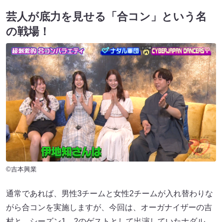
芸人が底力を見せる「合コン」という名
の戦場！
©吉本興業
通常であれば、男性3チームと女性2チームが入れ替わりな
がら合コンを実施しますが、今回は、オーガナイザーの吉
村と、シーズン1、2のゲストとして出演していたナダル