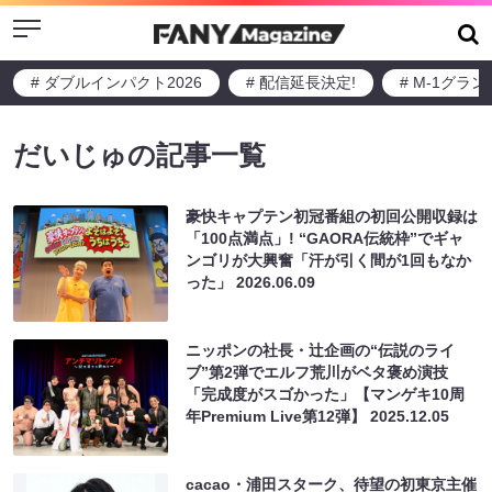
Menu
# ダブルインパクト2026
# 配信延長決定!
# M-1グラ
だいじゅの記事一覧
豪快キャプテン初冠番組の初回公開収録は
「100点満点」! “GAORA伝統枠”でギャ
ンゴリが大興奮「汗が引く間が1回もなか
った」
2026.06.09
ニッポンの社長・辻企画の“伝説のライ
ブ”第2弾でエルフ荒川がベタ褒め演技
「完成度がスゴかった」【マンゲキ10周
年Premium Live第12弾】
2025.12.05
cacao・浦田スターク、待望の初東京主催