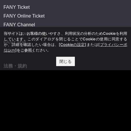
FANY Ticket
FANY Online Ticket
FANY Channel
当サイトは、お客様の使いやすさ、利用状況の分析のためCookieを利用
FANY Crowdfunding
しています。このダイアログを閉じることでCookieの使用に同意する
FANY Mall
か、詳細を確認したい場合は、
[Cookieの設定]
または
[プライバシーポ
リシー]
をご参照ください。
FANY Commu
閉じる
法務・規約
プライバシーポリシー
反社会的勢力排除宣言
会社情報
吉本興業株式会社
お問い合わせ