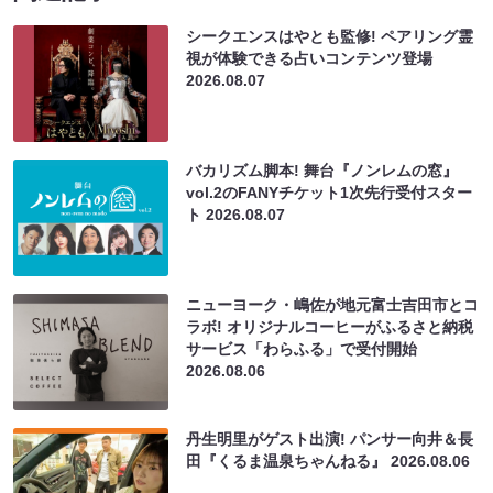
シークエンスはやとも監修! ペアリング霊
視が体験できる占いコンテンツ登場
2026.08.07
バカリズム脚本! 舞台『ノンレムの窓』
vol.2のFANYチケット1次先行受付スター
ト
2026.08.07
ニューヨーク・嶋佐が地元富士吉田市とコ
ラボ! オリジナルコーヒーがふるさと納税
サービス「わらふる」で受付開始
2026.08.06
丹生明里がゲスト出演! パンサー向井＆長
田『くるま温泉ちゃんねる』
2026.08.06