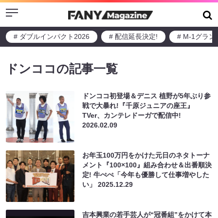
Menu
# ダブルインパクト2026
# 配信延長決定!
# M-1グラ
ドンココの記事一覧
ドンココ初登場＆デニス 植野が5年ぶり参
戦で大暴れ!『千原ジュニアの座王』
TVer、カンテレドーガで配信中!
2026.02.09
お年玉100万円をかけた元日のネタトーナ
メント『100×100』組み合わせ＆出番順決
定! 牛ぺぺ「今年も優勝して仕事増やした
い」
2025.12.29
吉本興業の若手芸人が“冠番組”をかけて本