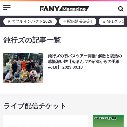
Menu
# ダブルインパクト2026
# 配信延長決定!
# M-1グラ
鈍行ズの記事一覧
鈍行ズの初バスツアー開催! 解散と復活の
感慨深い旅【ぬまんづの沼津からの手紙
vol.8】
2023.09.10
ライブ配信チケット